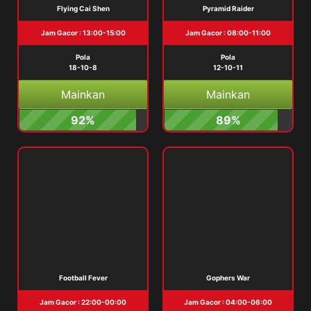
Flying Cai Shen
Pyramid Raider
Jam Gacor : 13:00-15:00
Jam Gacor : 08:00-11:00
Pola
Pola
18-10-8
12-10-11
Mainkan
Mainkan
92%
89%
Football Fever
Gophers War
Jam Gacor : 22:00-00:00
Jam Gacor : 04:00-06:00