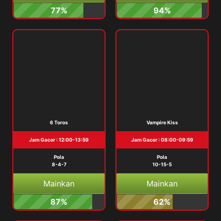
77%
94%
6 Toros
Vampire Kiss
Jam Gacor : 12:00-13:59
Jam Gacor : 08:00-09:59
Pola
Pola
8-4-7
10-15-5
Mainkan
Mainkan
87%
62%