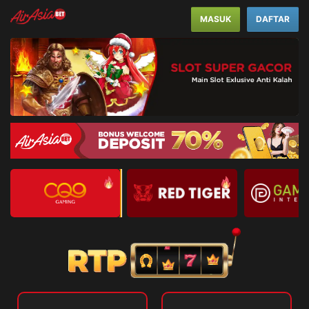
MASUK
DAFTAR