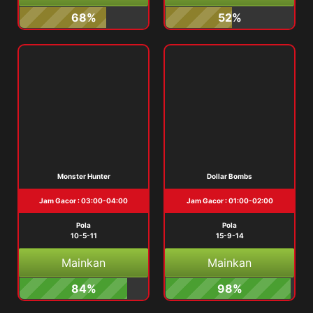
68%
52%
Monster Hunter
Dollar Bombs
Jam Gacor : 03:00-04:00
Jam Gacor : 01:00-02:00
Pola
Pola
10-5-11
15-9-14
Mainkan
Mainkan
84%
98%