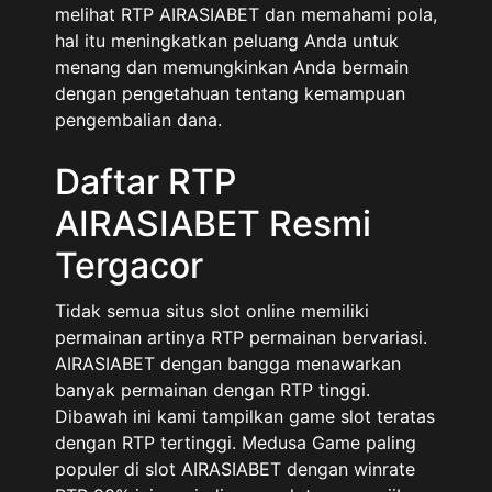
melihat RTP AIRASIABET dan memahami pola,
hal itu meningkatkan peluang Anda untuk
menang dan memungkinkan Anda bermain
dengan pengetahuan tentang kemampuan
pengembalian dana.
Daftar RTP
AIRASIABET Resmi
Tergacor
Tidak semua situs slot online memiliki
permainan artinya RTP permainan bervariasi.
AIRASIABET dengan bangga menawarkan
banyak permainan dengan RTP tinggi.
Dibawah ini kami tampilkan game slot teratas
dengan RTP tertinggi. Medusa Game paling
populer di slot AIRASIABET dengan winrate