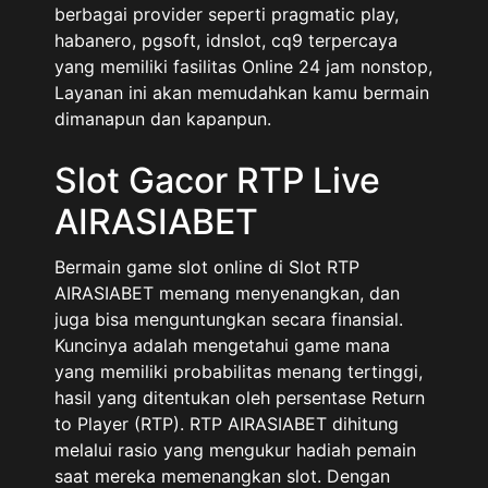
berbagai provider seperti pragmatic play,
habanero, pgsoft, idnslot, cq9 terpercaya
yang memiliki fasilitas Online 24 jam nonstop,
Layanan ini akan memudahkan kamu bermain
dimanapun dan kapanpun.
Slot Gacor RTP Live
AIRASIABET
Bermain game slot online di Slot RTP
AIRASIABET memang menyenangkan, dan
juga bisa menguntungkan secara finansial.
Kuncinya adalah mengetahui game mana
yang memiliki probabilitas menang tertinggi,
hasil yang ditentukan oleh persentase Return
to Player (RTP). RTP AIRASIABET dihitung
melalui rasio yang mengukur hadiah pemain
saat mereka memenangkan slot. Dengan