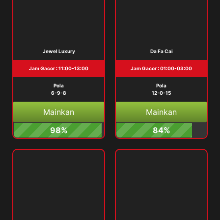
Jewel Luxury
Da Fa Cai
Jam Gacor : 11:00-13:00
Jam Gacor : 01:00-03:00
Pola
Pola
6-9-8
12-0-15
Mainkan
Mainkan
98%
84%